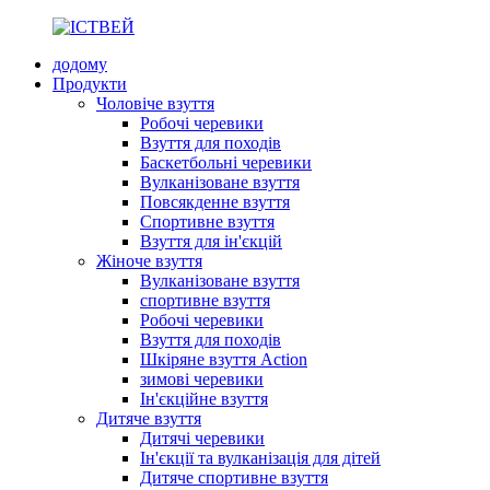
додому
Продукти
Чоловіче взуття
Робочі черевики
Взуття для походів
Баскетбольні черевики
Вулканізоване взуття
Повсякденне взуття
Спортивне взуття
Взуття для ін'єкцій
Жіноче взуття
Вулканізоване взуття
спортивне взуття
Робочі черевики
Взуття для походів
Шкіряне взуття Action
зимові черевики
Ін'єкційне взуття
Дитяче взуття
Дитячі черевики
Ін'єкції та вулканізація для дітей
Дитяче спортивне взуття