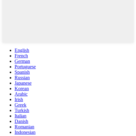
English
French
German
Portuguese
Spanish
Russian
Japanese
Korean
Arabic
Irish
Greek
Turkish
Italian
Danish
Romanian
Indonesian