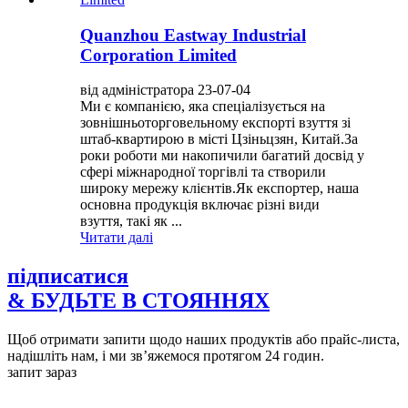
Quanzhou Eastway Industrial
Corporation Limited
від адміністратора 23-07-04
Ми є компанією, яка спеціалізується на
зовнішньоторговельному експорті взуття зі
штаб-квартирою в місті Цзіньцзян, Китай.За
роки роботи ми накопичили багатий досвід у
сфері міжнародної торгівлі та створили
широку мережу клієнтів.Як експортер, наша
основна продукція включає різні види
взуття, такі як ...
Читати далі
підписатися
& БУДЬТЕ В СТОЯННЯХ
Щоб отримати запити щодо наших продуктів або прайс-листа,
надішліть нам, і ми зв’яжемося протягом 24 годин.
запит зараз